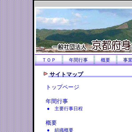
ＴＯＰ
年間行事
概要
事
サイトマップ
トップページ
年間行事
● 主要行事日程
概要
● 組織概要