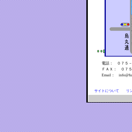
電話： ０７５
ＦＡＸ： ０７
Email： info@fusi
サイトについて
リ